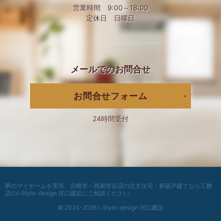
営業時間 9:00～18:00
定休日 日曜日
メールでの
お問合せ
お問合せフォーム
24時間受付
夢のマイホームを実現、
宮崎市・西都市近辺の注文住宅・新築戸建てなら工務
店のi-Style-design 河口建設
にご相談ください。
© 2024-2026 i-Style-design 河口建設